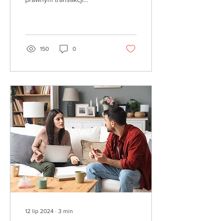
sprzedaży mieszkania,
jednakże często jest źle
postrzegany, jeśli chodzi
o...
150
0
12 lip 2024
∙
3
min