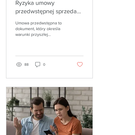
Ryzyka umowy
przedwstępnej sprzedaży
i jak się przed nimi
Umowa przedwstępna to
uchronić
dokument, który określa
warunki przyszłej
transakcji. Ważne jest, aby
umowa zawierała jasno
określone warunki...
88
0