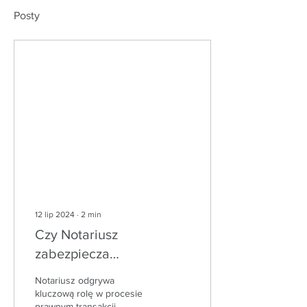
Posty
12 lip 2024
∙
2
min
Czy Notariusz
zabezpiecza
sprzedających
Notariusz odgrywa
mieszkanie?
kluczową rolę w procesie
prawnym transakcji