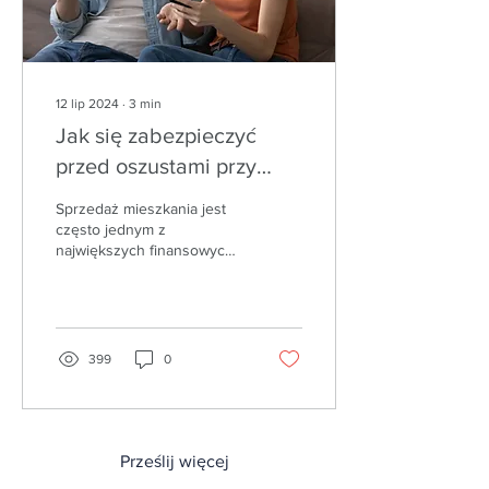
12 lip 2024
∙
3
min
Jak się zabezpieczyć
przed oszustami przy
sprzedaży mieszkania
Sprzedaż mieszkania jest
często jednym z
największych finansowych
przedsięwzięć, jakie
podejmuje się w życiu. To
nie tylko emocjonujący...
399
0
Prześlij więcej