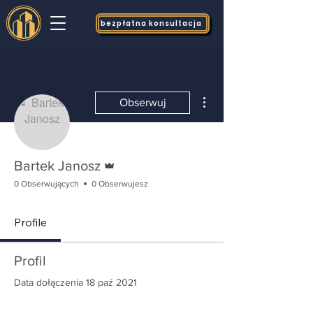
bezpłatna konsultacja
Więcej działań
Obserwuj
Administrator
Bartek Janosz
0 Obserwujących
0 Obserwujesz
Profile
Profil
Data dołączenia 18 paź 2021