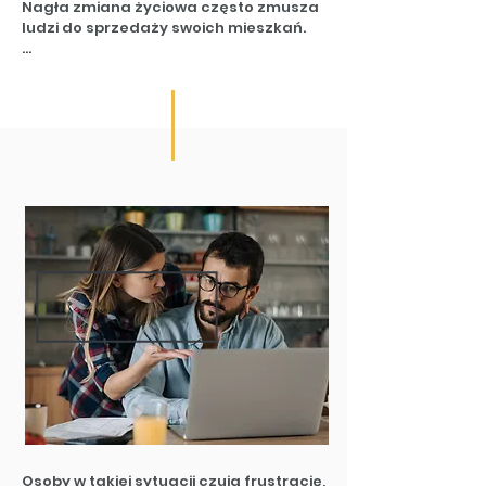
Nagła zmiana życiowa często zmusza 
ludzi do sprzedaży swoich mieszkań.

Przyczyny mogą być różne: 

potrzeby finansowe, sytuacja rodzinna, 

czy np. przeprowadzka do innego 
miasta. 

Jakby tego było mało, trzeba się 
jeszcze uporać ze sprzedażą, a brak 
solidnego planu i presja czasu 
wywołują spory niepokój.

Jednak to jeszcze nie powód, żeby się 
poddać 

i sprzedać swoje mieszkanie po 
zaniżonej cenie, by mieć ten temat z 
głowy.
Osoby w takiej sytuacji czują frustrację, 