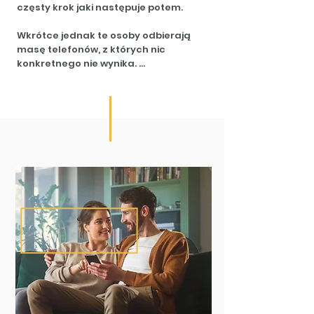
częsty krok jaki następuje potem.

Wkrótce jednak te osoby odbierają 
masę telefonów, z których nic 
konkretnego nie wynika. 

Czują coraz większe rozdrażnienie i 
niepewność, ponieważ poświęcają na 
to wszystko swój prywatny i służbowy 
czas.

Mieszkanie niby wszystkim się podoba, 
jednak nie pada żadna sensowna 
propozycja zakupu.

Agenci, którzy obiecywali pomóc, 
sugerują jedynie "zejście z ceny", jako 
jedyny sposób.