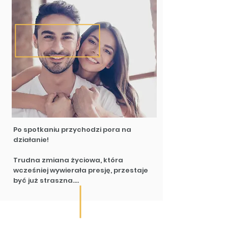
Po spotkaniu przychodzi pora na 
działanie!

Trudna zmiana życiowa, która 
wcześniej wywierała presję, przestaje 
być już straszna.

Nasi klienci stają się pewni siebie, 

ponieważ teraz czas działa na ich 
korzyść, 
