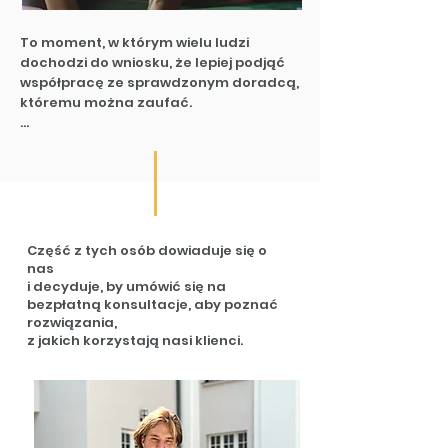
To moment, w którym wielu ludzi 
dochodzi do wniosku, że lepiej podjąć 
współpracę ze sprawdzonym doradcą, 
któremu można zaufać.

Przecież są osoby, które zajmują się tą 
sprawą zawodowo i potrafią w krótkim 
czasie sprzedać mieszkanie za wyższą 
kwotę, na dodatek nie trzeba 
ryzykować.

Część z tych osób dowiaduje się o
Czas na zmianę.
nas
i decyduje, by umówić się na
bezpłatną konsultacje, aby poznać
rozwiązania,
z jakich korzystają nasi klienci.