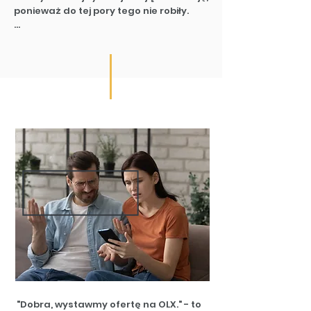
ponieważ do tej pory tego nie robiły.

Zadają sobie pytania:

- Jak wycenić moje mieszkanie?

- Jak dotrzeć do konkretnych kupców?

- Dlaczego poświęcam na to aż tyle 
czasu?

Niektórzy decydują się nawiązać 
współpracę z kilkoma agentami 
nieruchomości.

Inni postanawiają zająć się sprawą 
osobiście.
"Dobra, wystawmy ofertę na OLX." - to 