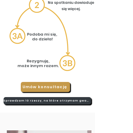
Na spotkaniu dowiaduje
się
więcej.
Podoba mi się,
do dzieła!
Rezygnuję,
może innym razem.
Umów konsultację
Sprawdzam 10 rzeczy, na które otrzymam gwarancję