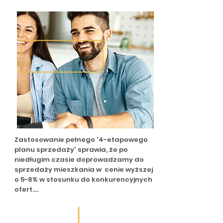
a swoje wolne chwile poświęcają na to, 
co naprawdę się dla Nich liczy. 

Dzięki regularnym raportom,  są na 
bieżąco 

z postępami i wiedzą, na jakim są 
etapie.
Zastosowanie pełnego '4-etapowego 
planu sprzedaży' sprawia, że po 
niedługim czasie doprowadzamy do 
sprzedaży mieszkania w  cenie wyższej 
o 5-8% w stosunku do konkurencyjnych 
ofert.

Zaraz po tym wszystko wraca do 
normy, 
