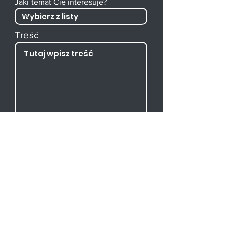
Jaki temat Cię interesuje?
Treść
Zgadzam się na przesyłanie informacji handlowych
za pośrednictwem środków komunikacji
elektronicznej lub na kontakt telefoniczny.
Polityka prywatności
Wyślij
W czym pomagamy