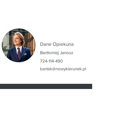
Dane Opiekuna
Bartłomiej Janosz
724-114-490
bartek@nowykierunek.pl
Skontaktuj
się
z
nami
Masz pytania? Śmiało. Jesteśmy tu,
aby pomóc Ci znaleźć to, czego
szukasz.