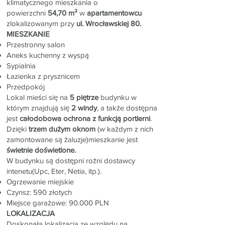
klimatycznego mieszkania o
powierzchni
54,70 m²
w
apartamentowcu
zlokalizowanym przy
ul. Wrocławskiej 80.
MIESZKANIE
Przestronny salon
Aneks kuchenny z wyspą
Sypialnia
Łazienka z prysznicem
Przedpokój
Lokal mieści się na
5 piętrze
budynku w
którym znajdują się
2 windy
, a także dostępna
jest
całodobowa ochrona z funkcją portierni
.
Dzięki
trzem dużym oknom
(w każdym z nich
zamontowane są żaluzje)mieszkanie jest
świetnie doświetlone.
W budynku są dostępni rożni dostawcy
intenetu(Upc, Eter, Netia, itp.).
Ogrzewanie miejskie
Czynsz: 590 złotych
Miejsce garażowe: 90.000 PLN
LOKALIZACJA
Doskonała lokalizacja ze względu na